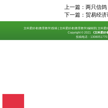
释、编辑，以及出版、许可其他媒体、网
上一篇：
两只信鸽
站及单位转载、摘编、播放、录制、翻
译、注释、编辑、改编、摄制。 6、 第5
下一篇：
贸易经济
条所述之网络是指通过我刊官网。 7、 投
稿人委托我刊声明，未经我方许可，任何
网站、媒体、组织不得转载、摘编其作
文科爱好者(教育教学)投稿
|
文科爱好者(教育教学)编辑部
|
文科爱好
品。
Copyright © 2021
《文科爱好者
投稿电话：
13080517