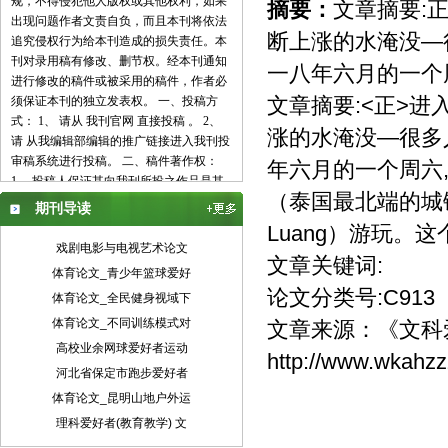
规，不得侵犯他人版权或其他权利，如果
摘要：
文章摘要:
出现问题作者文责自负，而且本刊将依法
断上涨的水淹没—
追究侵权行为给本刊造成的损失责任。本
刊对录用稿有修改、删节权。经本刊通知
一八年六月的一个周
进行修改的稿件或被采用的稿件，作者必
文章摘要:<正>
须保证本刊的独立发表权。 一、投稿方
式： 1、 请从 我刊官网 直接投稿 。 2、
涨的水淹没—很多
请 从我编辑部编辑的推广链接进入我刊投
审稿系统进行投稿。 二、稿件著作权：
年六月的一个周六
1、 投稿人保证其向我刊所投之作品是其
（泰国最北端的城
本人或与他人合作创作之成果，或对所投
期刊导读
作品拥有合法的著作权，无第三人对其作
Luang）游玩。
品提出可成立之权利主张。 2、 投稿人保
戏剧电影与电视艺术论文
文章关键词:
证向我刊所投之稿件，尚未在任何媒体上
体育论文_青少年篮球爱好
发表。 3、 投稿人保证其作品不含有违反
论文分类号:C913
体育论文_全民健身视域下
宪法、法律及损害社会公共利益之内容。
4、 投稿人向我刊所投之作品不得同时向
体育论文_不同训练模式对
文章来源：
《文科
第三方投送，即不允许一稿多投。 5、 投
高校业余网球爱好者运动
http://www.wkahzz
稿人授予我刊享有作品专有使用权的方式
河北省保定市跑步爱好者
包括但不限于：通过网络向公众传播、复
体育论文_昆明山地户外运
制、摘编、表演、播放、展览、发行、摄
制电影、电视、录像制品、录制录音制
理科爱好者(教育教学) 文
品、制作数字化制品、改编、翻译、注